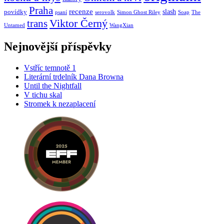
Praha
recenze
slash
povídky
psaní
serovolk
Simon Ghost Riley
Soap
The
Viktor Černý
trans
Untamed
WangXian
Nejnovější příspěvky
Vstříc temnotě 1
Literární trdelník Dana Browna
Until the Nightfall
V tichu skal
Stromek k nezaplacení