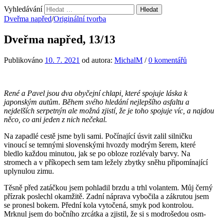
Vyhledávání
Dveřma napřed
/
Originální tvorba
Dveřma napřed, 13/13
Publikováno
10. 7. 2021
od autora:
MichalM
/
0 komentářů
René a Pavel jsou dva obyčejní chlapi, které spojuje láska k
japonským autům. Během svého hledání nejlepšího asfaltu a
nejdelších serpetnýn ale možná zjistí, že je toho spojuje víc, a najdou
něco, co ani jeden z nich nečekal.
Na zapadlé cestě jsme byli sami. Počínající úsvit zalil silničku
vinoucí se temnými slovenskými hvozdy modrým šerem, které
bledlo každou minutou, jak se po obloze rozlévaly barvy. Na
stromech a v příkopech sem tam ležely zbytky sněhu připomínající
uplynulou zimu.
Těsně před zatáčkou jsem pohladil brzdu a trhl volantem. Můj černý
přízrak poslechl okamžitě. Zadní náprava vybočila a zákrutou jsem
se pronesl bokem. Přední kola vytočená, smyk pod kontrolou.
Mrknul jsem do bočního zrcátka a zjistil, že si s modrošedou osm-