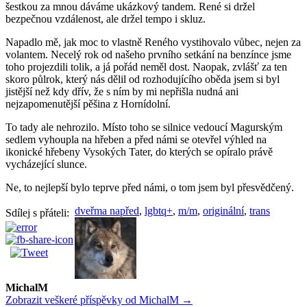
šestkou za mnou dáváme ukázkový tandem. René si držel
bezpečnou vzdálenost, ale držel tempo i skluz.
Napadlo mě, jak moc to vlastně Reného vystihovalo vůbec, nejen za
volantem. Necelý rok od našeho prvního setkání na benzínce jsme
toho projezdili tolik, a já pořád neměl dost. Naopak, zvlášť za ten
skoro půlrok, který nás dělil od rozhodujícího oběda jsem si byl
jistější než kdy dřív, že s ním by mi nepřišla nudná ani
nejzapomenutější pěšina z Hornídolní.
To tady ale nehrozilo. Místo toho se silnice vedoucí Magurským
sedlem vyhoupla na hřeben a před námi se otevřel výhled na
ikonické hřebeny Vysokých Tater, do kterých se opíralo právě
vycházející slunce.
Ne, to nejlepší bylo teprve před námi, o tom jsem byl přesvědčený.
dveřma napřed
,
lgbtq+
,
m/m
,
originální
,
trans
Sdílej s přáteli:
MichalM
Zobrazit veškeré příspěvky od MichalM →