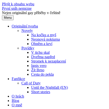
Přejít k obsahu webu
První sníh nemrzne
Nejen originální gay příběhy v češtině
Menu
Originální tvorba
Novely
Na kočku a myš
Neonová nokturna
Ohněm a krví
Povídky
V tichu skal
Dveřma napřed
Stromek k nezaplacení
Ignis vero
Žít Brno
Cesta do pekla
Fanfikce
Call of Duty
Until the Nightfall (EN)
Short stories
O hrách
Blog
O mně