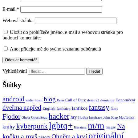
E-mail
*
Webová stránka
Uložit do prohlížeče jméno, e-mail a webovou stránku pro
budoucí komentáře.
Ano, přidejte mě do svého seznamu odběratelů
Vyhledávání
Štítky
android
blog
Call of Duty
Doporučení
anděl
bdsm
Brno
destiny2
dominion
fantasy
dveřma napřed
fanfikce
English
fanfiction
filmy
hacker
Fjodor
hry
Ghost
Ghost/Soap
Hudba
Inspirace
John Soap MacTavish
lgbtq+
m/m
kyberpunk
Na
knihy
magie
literatura
originální
kočku a myš
Ohněm a krví
názory