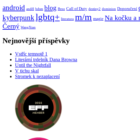
android
blog
Call of Duty
Doporučení
anděl
bdsm
Brno
destiny2
dominion
lgbtq+
m/m
kyberpunk
Na kočku a
magie
literatura
Černý
WangXian
Nejnovější příspěvky
Vstříc temnotě 1
Literární trdelník Dana Browna
Until the Nightfall
V tichu skal
Stromek k nezaplacení