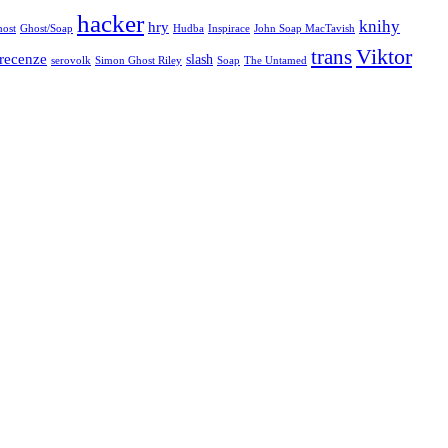
hacker
knihy
hry
ost
Ghost/Soap
Hudba
Inspirace
John Soap MacTavish
Viktor
trans
recenze
slash
serovolk
Simon Ghost Riley
Soap
The Untamed