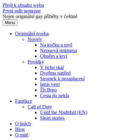
Přejít k obsahu webu
První sníh nemrzne
Nejen originální gay příběhy v češtině
Menu
Originální tvorba
Novely
Na kočku a myš
Neonová nokturna
Ohněm a krví
Povídky
V tichu skal
Dveřma napřed
Stromek k nezaplacení
Ignis vero
Žít Brno
Cesta do pekla
Fanfikce
Call of Duty
Until the Nightfall (EN)
Short stories
O hrách
Blog
O mně