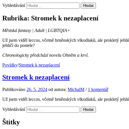
Vyhledávání
Rubrika:
Stromek k nezaplacení
Městská fantasy | Adult | LGBTQIA+
Už jsem viděl leccos, včetně brněnských vlkodlaků, ale prokletý jehl
jehličí do postele?
Chronologicky předchází novelu Ohněm a krví.
Povídky
/
Stromek k nezaplacení
Stromek k nezaplacení
Publikováno
26. 5. 2024
od autora:
MichalM
/
1 komentář
Už jsem viděl leccos, včetně brněnských vlkodlaků, ale prokletý jehl
Vyhledávání
Štítky