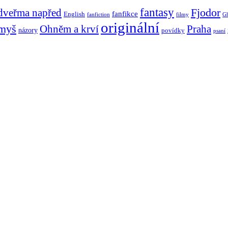
fantasy
Fjodor
dveřma napřed
fanfikce
English
fanfiction
filmy
Gh
originální
 myš
Ohněm a krví
Praha
názory
povídky
psaní