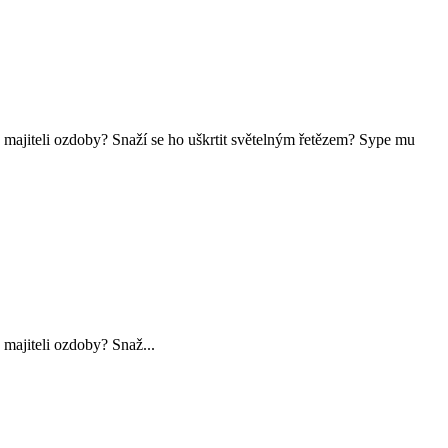
o majiteli ozdoby? Snaží se ho uškrtit světelným řetězem? Sype mu
 majiteli ozdoby? Snaž...