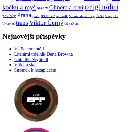
originální
kočku a myš
Ohněm a krví
názory
Praha
recenze
slash
povídky
psaní
serovolk
Simon Ghost Riley
Soap
The
Viktor Černý
trans
Untamed
WangXian
Nejnovější příspěvky
Vstříc temnotě 1
Literární trdelník Dana Browna
Until the Nightfall
V tichu skal
Stromek k nezaplacení