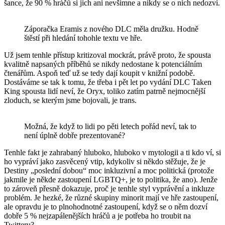
šance, že 90 % hráčů si jich ani nevšimne a nikdy se o nich nedozví.
Záporačka Eramis z nového DLC měla družku. Hodně
štěstí při hledání tohohle textu ve hře.
Už jsem tenhle přístup kritizoval mockrát, právě proto, že spousta
kvalitně napsaných příběhů se nikdy nedostane k potenciálním
čtenářům. Aspoň teď už se tedy dají koupit v knižní podobě.
Dostáváme se tak k tomu, že třeba i pět let po vydání DLC Taken
King spousta lidí neví, že Oryx, toliko zatím patrně nejmocnější
zloduch, se kterým jsme bojovali, je trans.
Možná, že když to lidi po pěti letech pořád neví, tak to
není úplně dobře prezentované?
Tenhle fakt je zahrabaný hluboko, hluboko v mytologii a ti kdo ví, si
ho vypráví jako zasvěcený vtip, kdykoliv si někdo stěžuje, že je
Destiny „poslední dobou“ moc inkluzivní a moc politická (protože
jakmile je někde zastoupení LGBTQ+, je to politika, že ano). Jenže
to zároveň přesně dokazuje, proč je tenhle styl vyprávění a inkluze
problém. Je hezké, že různé skupiny minorit mají ve hře zastoupení,
ale opravdu je to plnohodnotné zastoupení, když se o něm dozví
dobře 5 % nejzapálenějších hráčů a je potřeba ho troubit na
Twitteru?