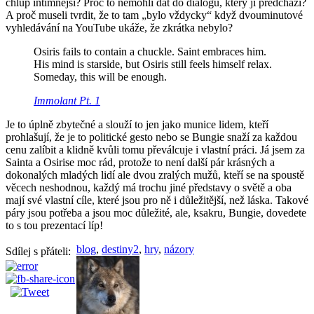
chlup intimnější? Proč to nemohli dát do dialogu, který jí předchází?
A proč museli tvrdit, že to tam „bylo vždycky“ když dvouminutové
vyhledávání na YouTube ukáže, že zkrátka nebylo?
Osiris fails to contain a chuckle. Saint embraces him.
His mind is starside, but Osiris still feels himself relax.
Someday, this will be enough.
Immolant Pt. 1
Je to úplně zbytečné a slouží to jen jako munice lidem, kteří
prohlašují, že je to politické gesto nebo se Bungie snaží za každou
cenu zalíbit a klidně kvůli tomu převálcuje i vlastní práci. Já jsem za
Sainta a Osirise moc rád, protože to není další pár krásných a
dokonalých mladých lidí ale dvou zralých mužů, kteří se na spoustě
věcech neshodnou, každý má trochu jiné představy o světě a oba
mají své vlastní cíle, které jsou pro ně i důležitější, než láska. Takové
páry jsou potřeba a jsou moc důležité, ale, ksakru, Bungie, dovedete
to s tou prezentací líp!
blog
,
destiny2
,
hry
,
názory
Sdílej s přáteli: