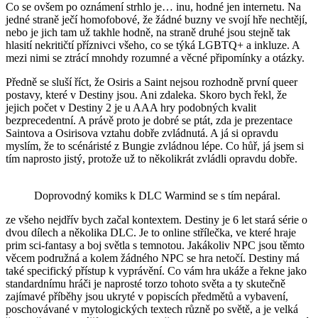
Co se ovšem po oznámení strhlo je… inu, hodné jen internetu. Na
jedné straně ječí homofobové, že žádné buzny ve svojí hře nechtějí,
nebo je jich tam už takhle hodně, na straně druhé jsou stejně tak
hlasití nekritičtí příznivci všeho, co se týká LGBTQ+ a inkluze. A
mezi nimi se ztrácí mnohdy rozumné a věcné připomínky a otázky.
Předně se sluší říct, že Osiris a Saint nejsou rozhodně první queer
postavy, které v Destiny jsou. Ani zdaleka. Skoro bych řekl, že
jejich počet v Destiny 2 je u AAA hry podobných kvalit
bezprecedentní. A právě proto je dobré se ptát, zda je prezentace
Saintova a Osirisova vztahu dobře zvládnutá. A já si opravdu
myslím, že to scénáristé z Bungie zvládnou lépe. Co hůř, já jsem si
tím naprosto jistý, protože už to několikrát zvládli opravdu dobře.
Doprovodný komiks k DLC Warmind se s tím nepáral.
ze všeho nejdřív bych začal kontextem. Destiny je 6 let stará série o
dvou dílech a několika DLC. Je to online střílečka, ve které hraje
prim sci-fantasy a boj světla s temnotou. Jakákoliv NPC jsou těmto
věcem podružná a kolem žádného NPC se hra netočí. Destiny má
také specifický přístup k vyprávění. Co vám hra ukáže a řekne jako
standardnímu hráči je naprosté torzo tohoto světa a ty skutečně
zajímavé příběhy jsou ukryté v popiscích předmětů a vybavení,
poschovávané v mytologických textech různě po světě, a je velká