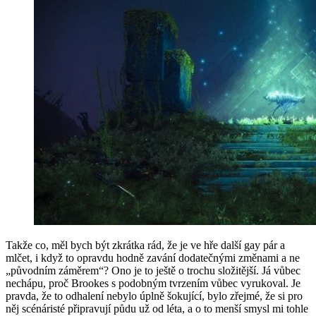
Takže co, měl bych být zkrátka rád, že je ve hře další gay pár a
mlčet, i když to opravdu hodně zavání dodatečnými změnami a ne
„původním záměrem“? Ono je to ještě o trochu složitější. Já vůbec
nechápu, proč Brookes s podobným tvrzením vůbec vyrukoval. Je
pravda, že to odhalení nebylo úplně šokující, bylo zřejmé, že si pro
něj scénáristé připravují půdu už od léta, a o to menší smysl mi tohle