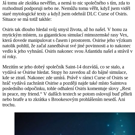
Já tomu ale zkrátka nevěřím, a nemá to nic společného s tím, zda to
rozhodnutí podporuji nebo ne. Nemůžu tomu věřit, když jsem viděl
staré mytologické texty a když jsem odehrál DLC Curse of Osiris.
Situace se má totiž takhle:
Osiris tak dlouho hledal svůj smysl života, až ho našel. V honu za
mytickým místem, za gigantickou simulací mimozemské rasy Vex,
která dovede manipulovat s časem i prostorem. Osirise jeho výzkum
natolik pohltil, že začal zanedbávat své jiné povinnosti a to nakonec
vedlo k jeho vyhnání. Osiris nakonec svou Atlantidu našel a strávil v
ní roky.
Mezitím se jeho dobrý společník Saint-14 dozvídá, co se stalo, a
vydává se Osirise hledat. Stopy ho zavedou až do bájné simulace,
kde se ztratí. Nakonec zde umírá. Právě v rámci Curse of Osiris se
hráč vydává zachránit Osirise a později najde také místo Saintova
posledního odpočinku, tohle odhalení Osiris komentuje slovy „Rest
in peace, my friend.“ V dalších textech se potom oslovují buď příteli
nebo bratře a to zkrátka s Brookesovým prohlášením nesedí. Ani
trochu.