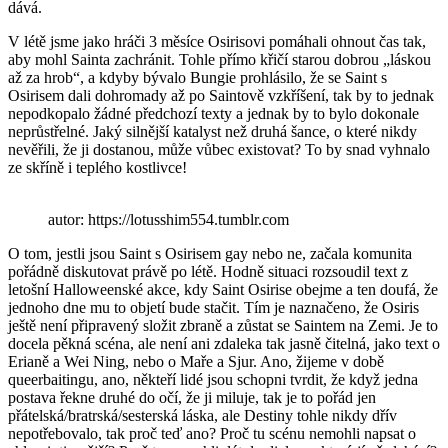
dává.
V létě jsme jako hráči 3 měsíce Osirisovi pomáhali ohnout čas tak,
aby mohl Sainta zachránit. Tohle přímo křičí starou dobrou „láskou
až za hrob“, a kdyby bývalo Bungie prohlásilo, že se Saint s
Osirisem dali dohromady až po Saintově vzkříšení, tak by to jednak
nepodkopalo žádné předchozí texty a jednak by to bylo dokonale
neprůstřelné. Jaký silnější katalyst než druhá šance, o které nikdy
nevěřili, že ji dostanou, může vůbec existovat? To by snad vyhnalo
ze skříně i teplého kostlivce!
autor: https://lotusshim554.tumblr.com
O tom, jestli jsou Saint s Osirisem gay nebo ne, začala komunita
pořádně diskutovat právě po létě. Hodně situaci rozsoudil text z
letošní Halloweenské akce, kdy Saint Osirise obejme a ten doufá, že
jednoho dne mu to objetí bude stačit. Tím je naznačeno, že Osiris
ještě není připravený složit zbraně a zůstat se Saintem na Zemi. Je to
docela pěkná scéna, ale není ani zdaleka tak jasně čitelná, jako text o
Erianě a Wei Ning, nebo o Maře a Sjur. Ano, žijeme v době
queerbaitingu, ano, někteří lidé jsou schopni tvrdit, že když jedna
postava řekne druhé do očí, že ji miluje, tak je to pořád jen
přátelská/bratrská/sesterská láska, ale Destiny tohle nikdy dřív
nepotřebovalo, tak proč teď ano? Proč tu scénu nemohli napsat o