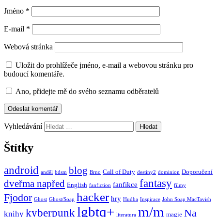
Jméno
*
E-mail
*
Webová stránka
Uložit do prohlížeče jméno, e-mail a webovou stránku pro
budoucí komentáře.
Ano, přidejte mě do svého seznamu odběratelů
Vyhledávání
Štítky
android
blog
Call of Duty
Doporučení
anděl
bdsm
Brno
destiny2
dominion
fantasy
dveřma napřed
fanfikce
English
fanfiction
filmy
hacker
Fjodor
hry
Ghost
Ghost/Soap
Hudba
Inspirace
John Soap MacTavish
lgbtq+
m/m
kyberpunk
Na
knihy
magie
literatura