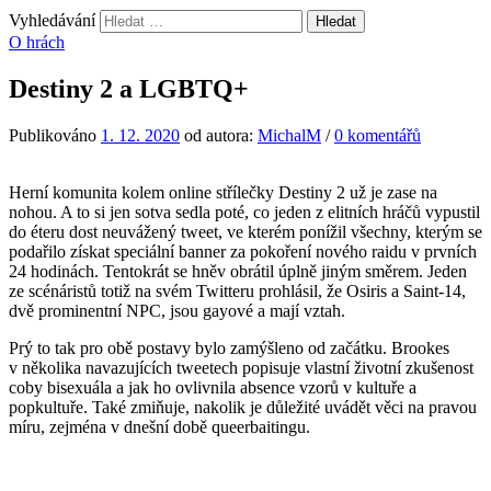
Vyhledávání
O hrách
Destiny 2 a LGBTQ+
Publikováno
1. 12. 2020
od autora:
MichalM
/
0 komentářů
Herní komunita kolem online střílečky Destiny 2 už je zase na
nohou. A to si jen sotva sedla poté, co jeden z elitních hráčů vypustil
do éteru dost neuvážený tweet, ve kterém ponížil všechny, kterým se
podařilo získat speciální banner za pokoření nového raidu v prvních
24 hodinách. Tentokrát se hněv obrátil úplně jiným směrem. Jeden
ze scénáristů totiž na svém Twitteru prohlásil, že Osiris a Saint-14,
dvě prominentní NPC, jsou gayové a mají vztah.
Prý to tak pro obě postavy bylo zamýšleno od začátku. Brookes
v několika navazujících tweetech popisuje vlastní životní zkušenost
coby bisexuála a jak ho ovlivnila absence vzorů v kultuře a
popkultuře. Také zmiňuje, nakolik je důležité uvádět věci na pravou
míru, zejména v dnešní době queerbaitingu.