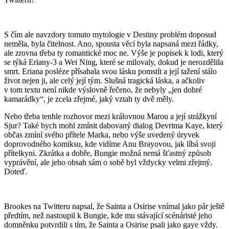
S čím ale navzdory tomuto mytologie v Destiny problém doposud
neměla, byla čitelnost. Ano, spousta věcí byla napsaná mezi řádky,
ale zrovna třeba ty romantické moc ne. Výše je popisek k lodi, který
se týká Eriany-3 a Wei Ning, které se milovaly, dokud je nerozdělila
smrt. Eriana posléze přísahala svou lásku pomstít a její tažení stálo
život nejen ji, ale celý její tým. Slušná tragická láska, a ačkoliv
v tom textu není nikde výslovně řečeno, že nebyly „jen dobré
kamarádky“, je zcela zřejmé, jaký vztah ty dvě měly.
Nebo třeba tenhle rozhovor mezi královnou Marou a její strážkyní
Sjur? Také bych mohl zmínit dabovaný dialog Devrima Kaye, který
občas zmíní svého přítele Marka, nebo výše uvedený úryvek
doprovodného komiksu, kde vidíme Anu Brayovou, jak líbá svoji
přítelkyni. Zkrátka a dobře, Bungie možná nemá šťastný způsob
vyprávění, ale jeho obsah sám o sobě byl vždycky velmi zřejmý.
Doteď.
Brookes na Twitteru napsal, že Sainta a Osirise vnímal jako pár ještě
předtím, než nastoupil k Bungie, kde mu stávající scénáristé jeho
domněnku potvrdili s tím, že Sainta a Osirise psali jako gaye vždy.