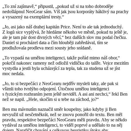
„To zní zajímavě,“ připustil, „pokud už si na toho dobroděje
nedošlápnul NeoGear sám. Víš jak jsou korporáty háklivý na prachy
a vysazený na exemplární tresty.“
„Jo, asi jako náš drahej kapitán Price. Není to ale tak jednoduchý.
Z logů sice vyplývá, že hledáme někoho ve městě, pokud tu ještě je,
ale je tam pár dost divných věcí,“ bez dalších slov mu podal čtečku.
Daniel si procházel data a čím hlouběji zabředával, tím se
prodlužovala prodleva mezi sousty jeho snídaně.
„To vypadá na umělou inteligenci, takže pořád mimo náš obor,“
pokrčil nakonec rameny než odložil vidličku do talíře. Vejce mezitím
vystydla a jestli byla ucházející za tepla, tak za studena už se jíst
moc nedala.
„Jo, to si bezpečáci z NeoGearu nejdřív mysleli taky, ale pak si
všimli toho tvrdýho odpojení. Útočnou umělou inteligenci
s fyzickým rozhraním jsem ještě neviděl. A asi ani nechci,“ řekl Ben
než se napil. „Hele, skočím si u tebe na záchod, jo?“
Ben mu mávnutím naznačil směr koupelny, jako kdyby ji Ben
nevyužil už nesčetněkrát, než se znovu ponořil do textu. Ben měl
pravdu, respektive bezpečáci NeoGearu měli pravdu. Aby se někdo
vydával za umělou inteligenci, to viděl poprvé a udělalo to na něj
dojem. Narafičit chování a celkovou heuristiku útoku aby