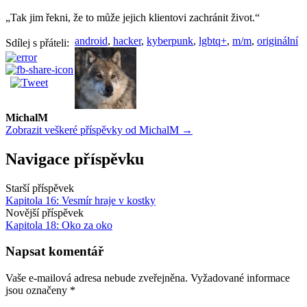
„Tak jim řekni, že to může jejich klientovi zachránit život.“
android
,
hacker
,
kyberpunk
,
lgbtq+
,
m/m
,
originální
Sdílej s přáteli:
MichalM
Zobrazit veškeré příspěvky od MichalM →
Navigace příspěvku
Starší příspěvek
Kapitola 16: Vesmír hraje v kostky
Novější příspěvek
Kapitola 18: Oko za oko
Napsat komentář
Vaše e-mailová adresa nebude zveřejněna.
Vyžadované informace
jsou označeny
*