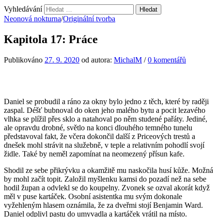
Vyhledávání
Neonová nokturna
/
Originální tvorba
Kapitola 17: Práce
Publikováno
27. 9. 2020
od autora:
MichalM
/
0 komentářů
Daniel se probudil a ráno za okny bylo jedno z těch, které by raději
zaspal. Déšť bubnoval do oken jeho malého bytu a pocit lezavého
vlhka se plížil přes sklo a natahoval po něm studené pařáty. Jediné,
ale opravdu drobné, světlo na konci dlouhého temného tunelu
představoval fakt, že včera dokončil další z Priceových trestů a
dnešek mohl strávit na služebně, v teple a relativním pohodlí svojí
židle. Také by neměl zapomínat na neomezený přísun kafe.
Shodil ze sebe přikrývku a okamžitě mu naskočila husí kůže. Možná
by mohl začít topit. Založil myšlenku kamsi do pozadí než na sebe
hodil župan a odvlekl se do koupelny. Zvonek se ozval akorát když
měl v puse kartáček. Osobní asistentka mu svým dokonale
vyžehleným hlasem oznámila, že za dveřmi stojí Benjamin Ward.
Daniel odplivl pastu do umyvadla a kartáček vrátil na místo.