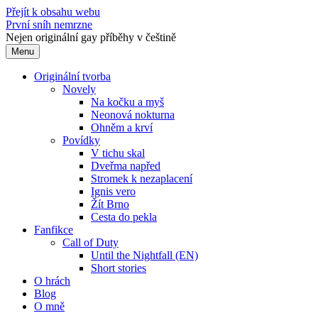
Přejít k obsahu webu
První sníh nemrzne
Nejen originální gay příběhy v češtině
Menu
Originální tvorba
Novely
Na kočku a myš
Neonová nokturna
Ohněm a krví
Povídky
V tichu skal
Dveřma napřed
Stromek k nezaplacení
Ignis vero
Žít Brno
Cesta do pekla
Fanfikce
Call of Duty
Until the Nightfall (EN)
Short stories
O hrách
Blog
O mně