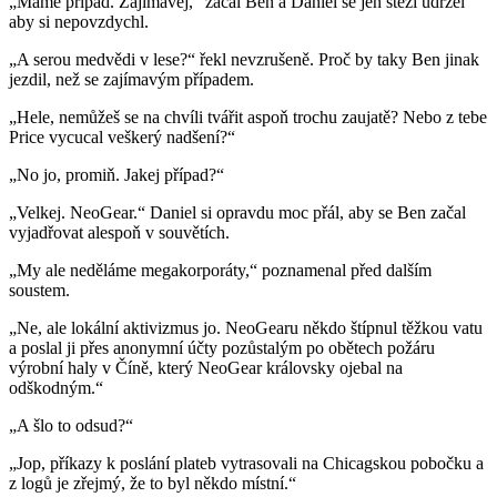
„Máme případ. Zajímavej,“ začal Ben a Daniel se jen stěží udržel
aby si nepovzdychl.
„A serou medvědi v lese?“ řekl nevzrušeně. Proč by taky Ben jinak
jezdil, než se zajímavým případem.
„Hele, nemůžeš se na chvíli tvářit aspoň trochu zaujatě? Nebo z tebe
Price vycucal veškerý nadšení?“
„No jo, promiň. Jakej případ?“
„Velkej. NeoGear.“ Daniel si opravdu moc přál, aby se Ben začal
vyjadřovat alespoň v souvětích.
„My ale neděláme megakorporáty,“ poznamenal před dalším
soustem.
„Ne, ale lokální aktivizmus jo. NeoGearu někdo štípnul těžkou vatu
a poslal ji přes anonymní účty pozůstalým po obětech požáru
výrobní haly v Číně, který NeoGear královsky ojebal na
odškodným.“
„A šlo to odsud?“
„Jop, příkazy k poslání plateb vytrasovali na Chicagskou pobočku a
z logů je zřejmý, že to byl někdo místní.“