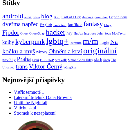
Štítky
android
blog
Call of Duty
Doporučení
anděl
bdsm
Brno
destiny2
dominion
fantasy
dveřma napřed
fanfikce
English
fanfiction
filmy
hacker
Fjodor
hry
Ghost
Ghost/Soap
Hudba
Inspirace
John Soap MacTavish
lgbtq+
m/m
kyberpunk
Na
knihy
magie
literatura
originální
kočku a myš
Ohněm a krví
názory
Praha
recenze
slash
povídky
psaní
serovolk
Simon Ghost Riley
Soap
The
Viktor Černý
trans
Untamed
WangXian
Nejnovější příspěvky
Vstříc temnotě 1
Literární trdelník Dana Browna
Until the Nightfall
V tichu skal
Stromek k nezaplacení