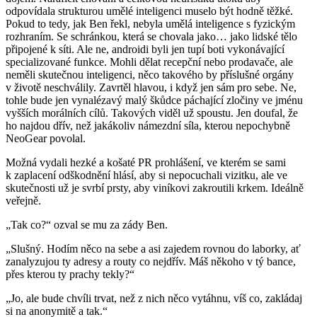
odpovídala strukturou umělé inteligenci muselo být hodně těžké.
Pokud to tedy, jak Ben řekl, nebyla umělá inteligence s fyzickým
rozhraním. Se schránkou, která se chovala jako… jako lidské tělo
připojené k síti. Ale ne, androidi byli jen tupí boti vykonávající
specializované funkce. Mohli dělat recepční nebo prodavače, ale
neměli skutečnou inteligenci, něco takového by příslušné orgány
v životě neschválily. Zavrtěl hlavou, i když jen sám pro sebe. Ne,
tohle bude jen vynalézavý malý škůdce páchající zločiny ve jménu
vyšších morálních cílů. Takových viděl už spoustu. Jen doufal, že
ho najdou dřív, než jakákoliv námezdní síla, kterou nepochybně
NeoGear povolal.
Možná vydali hezké a košaté PR prohlášení, ve kterém se sami
k zaplacení odškodnění hlásí, aby si nepocuchali vizitku, ale ve
skutečnosti už je svrbí prsty, aby viníkovi zakroutili krkem. Ideálně
veřejně.
„Tak co?“ ozval se mu za zády Ben.
„Slušný. Hodím něco na sebe a asi zajedem rovnou do laborky, ať
zanalyzujou ty adresy a routy co nejdřív. Máš někoho v tý bance,
přes kterou ty prachy tekly?“
„Jo, ale bude chvíli trvat, než z nich něco vytáhnu, víš co, zakládaj
si na anonymitě a tak.“