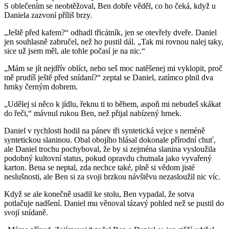
S oblečením se neobtěžoval, Ben dobře věděl, co ho čeká, když u
Daniela zazvoní příliš brzy.
„Ještě před kafem?“ odhadl třicátník, jen se otevřely dveře. Daniel
jen souhlasně zabručel, než ho pustil dál. „Tak mi rovnou nalej taky,
sice už jsem měl, ale tohle počasí je na nic.“
„Mám se jít nejdřív oblíct, nebo seš moc natěšenej mi vyklopit, proč
mě prudíš ještě před snídaní?“ zeptal se Daniel, zatímco plnil dva
hrnky černým dobrem.
„Udělej si něco k jídlu, řeknu ti to během, aspoň mi nebudeš skákat
do řeči,“ mávnul rukou Ben, než přijal nabízený hrnek.
Daniel v rychlosti hodil na pánev tři syntetická vejce s neméně
syntetickou slaninou. Obal obojího hlásal dokonale přírodní chuť,
ale Daniel trochu pochyboval, že by si zejména slanina vysloužila
podobný kultovní status, pokud opravdu chutnala jako vyvařený
karton. Bena se neptal, zda nechce také, plně si vědom jisté
neslušnosti, ale Ben si za svoji brzkou návštěvu nezasloužil nic víc.
Když se ale konečně usadil ke stolu, Ben vypadal, že sotva
potlačuje nadšení. Daniel mu věnoval tázavý pohled než se pustil do
svojí snídaně.