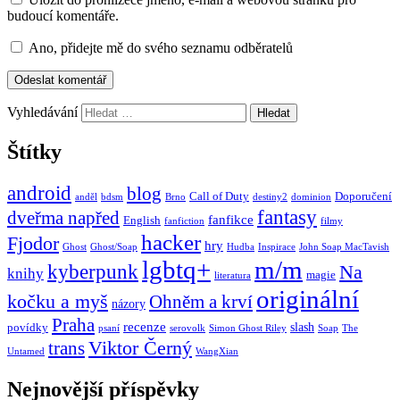
budoucí komentáře.
Ano, přidejte mě do svého seznamu odběratelů
Vyhledávání
Štítky
android
blog
Call of Duty
Doporučení
anděl
bdsm
Brno
destiny2
dominion
fantasy
dveřma napřed
fanfikce
English
fanfiction
filmy
hacker
Fjodor
hry
Ghost
Ghost/Soap
Hudba
Inspirace
John Soap MacTavish
lgbtq+
m/m
kyberpunk
Na
knihy
magie
literatura
originální
kočku a myš
Ohněm a krví
názory
Praha
recenze
slash
povídky
psaní
serovolk
Simon Ghost Riley
Soap
The
Viktor Černý
trans
Untamed
WangXian
Nejnovější příspěvky