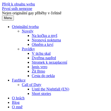
Přejít k obsahu webu
První sníh nemrzne
Nejen originální gay příběhy v češtině
Menu
Originální tvorba
Novely
Na kočku a myš
Neonová nokturna
Ohněm a krví
Povídky
V tichu skal
Dveřma napřed
Stromek k nezaplacení
Ignis vero
Žít Brno
Cesta do pekla
Fanfikce
Call of Duty
Until the Nightfall (EN)
Short stories
O hrách
Blog
O mně