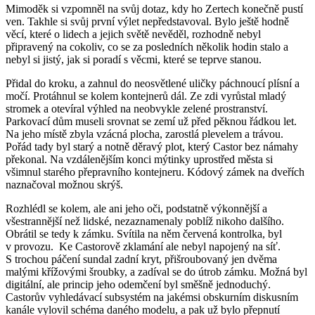
Mimoděk si vzpomněl na svůj dotaz, kdy ho Zertech konečně pustí
ven. Takhle si svůj první výlet nepředstavoval. Bylo ještě hodně
věcí, které o lidech a jejich světě nevěděl, rozhodně nebyl
připravený na cokoliv, co se za posledních několik hodin stalo a
nebyl si jistý, jak si poradí s věcmi, které se teprve stanou.
Přidal do kroku, a zahnul do neosvětlené uličky páchnoucí plísní a
močí. Protáhnul se kolem kontejnerů dál. Ze zdi vyrůstal mladý
stromek a otevíral výhled na neobvykle zelené prostranství.
Parkovací dům museli srovnat se zemí už před pěknou řádkou let.
Na jeho místě zbyla vzácná plocha, zarostlá plevelem a trávou.
Pořád tady byl starý a notně děravý plot, který Castor bez námahy
překonal. Na vzdálenějším konci mýtinky uprostřed města si
všimnul starého přepravního kontejneru. Kódový zámek na dveřích
naznačoval možnou skrýš.
Rozhlédl se kolem, ale ani jeho oči, podstatně výkonnější a
všestrannější než lidské, nezaznamenaly poblíž nikoho dalšího.
Obrátil se tedy k zámku. Svítila na něm červená kontrolka, byl
v provozu. Ke Castorově zklamání ale nebyl napojený na síť.
S trochou páčení sundal zadní kryt, přišroubovaný jen dvěma
malými křížovými šroubky, a zadíval se do útrob zámku. Možná byl
digitální, ale princip jeho odemčení byl směšně jednoduchý.
Castorův vyhledávací subsystém na jakémsi obskurním diskusním
kanále vylovil schéma daného modelu, a pak už bylo přepnutí