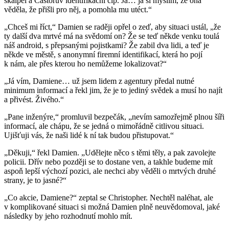
skalpel a Castorův identifikační čip. Já… já si myslím, že ona
věděla, že přišli pro něj, a pomohla mu utéct.“
„Chceš mi říct,“ Damien se raději opřel o zeď, aby situaci ustál, „že
ty další dva mrtvé má na svědomí on? Že se teď někde venku toulá
náš android, s přepsanými pojistkami? Že zabil dva lidi, a teď je
někde ve městě, s anonymní firemní identifikací, která ho pojí
k nám, ale přes kterou ho nemůžeme lokalizovat?“
„Já vím, Damiene… už jsem lidem z agentury předal nutné
minimum informací a řekl jim, že je to jediný svědek a musí ho najít
a přivést. Živého.“
„Pane inženýre,“ promluvil bezpečák, „nevím samozřejmě plnou šíři
informací, ale chápu, že se jedná o mimořádně citlivou situaci.
Ujišťuji vás, že naši lidé k ní tak budou přistupovat.“
„Děkuji,“ řekl Damien. „Udělejte něco s těmi těly, a pak zavolejte
policii. Dřív nebo později se to dostane ven, a takhle budeme mít
aspoň lepší výchozí pozici, ale nechci aby věděli o mrtvých druhé
strany, je to jasné?“
„Co akcie, Damiene?“ zeptal se Christopher. Nechtěl naléhat, ale
v komplikované situaci si možná Damien plně neuvědomoval, jaké
následky by jeho rozhodnutí mohlo mít.