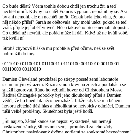
Co bude dělat? Včera touhle dobou chtěl jen trochu žít, a teď
nechtěl umřít. Kdyby ho chtěl Francis vypnout, nebránil by se. Asi
by ani nemohl, ale on nechtěl umřít. Copak byla jeho vina, že pro
něj někdo přišel? Sarah se obětovala, aby mohl utéct, pokud se teď
vrátí, přijde její oběť vniveč. Něco takového přece nemohl dopustit.
Co udělal už nevrátí, ale pořád může jít dál. Když už ne kvůli sobě,
tak kvůli ní.
Strohá chybová hláška mu problikla před očima, než se svět
pohroužil do tmy.
01110100 01100101 01110011 01110100 00110010 00110001
00110000 00110010
Damien Cleveland procházel po střepy poseté zemi laboratoře
s chmurným výrazem. Rozmazanou krev na zdech a podlahách se
snažil ignorovat. Ráno ho vzbudil hovor od Christophera Mosse.
Ředitel Chicagské pobočky byl jeho dlouholetý přítel a Damien
věděl, že ho hned tak něco nerozhází. Takže když se mu během
hovoru zřetelně třásl hlas a několikrát se netypicky odmlčel, Damien
tušil velké problémy. Skutečnost byla ještě horší.
„Šli najisto, žádné kanceláře nejsou vykradené, ani nemají
poškozené zámky, šli rovnou sem,“ promluvil za jeho zády
Christopher, následovaný dvěma gorilami ze soukromé bezpečnostní