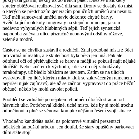
pokrývala graffiti, někdy až do třetích pater. Dnes se málokterý
sprejer obtěžoval realizovat svá díla sám. Drony se dostaly do míst,
o kterých se předchozím generacím pouličních umělců ani nesnilo.
Teď měli samozvaní umělci navíc dokonce chytré barvy.
Světélkující molekuly fungovaly na stejném principu, jako u
nedávno vyhynulých hlubinných sépií. Teď jejich syntetická
nápodoba zalévala ulice přízračně neonovými odstíny růžové,
zelené a modré.
Castor se na chvilku zastavil a rozhlédl. Znal podobná místa z 3deí
pro virtuální realitu, ale skutečnost byla přeci jen jiná. Pak ale
odtrhnul oči od přelévajících se barev a raději se pokusil najít nějaké
útočiště. Nebe směrem k východu, kde se do něj zabodávaly
mrakodrapy, už bledlo blížícím se úsvitem. Zatím se na ulicích
vyskytovali jen lidé, kterým mladý kluk se zakrváceným ramenem
nepřišel nijak zajímavý, ale až se začnou vypravovat do práce běžní
občané, někdo by mohl zavolat policii.
Poohlédl se virtuálně po nějakém vhodném útočišti stranou od
hlavních ulic. Potřeboval klidné, tiché místo, kde by si mohl trochu
odpočinout a plně se věnovat komplexnějšímu řešení svojí situace.
Vhodného kandidáta našel na polomrtvé virtuální prezentaci
nějakých fanoušků urbexu. Jen doufal, že starý opuštěný parkovací
dům stále stojí.