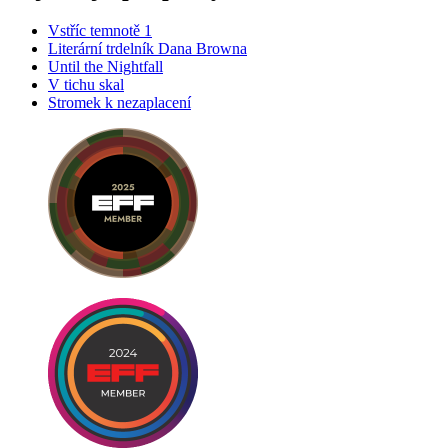
Vstříc temnotě 1
Literární trdelník Dana Browna
Until the Nightfall
V tichu skal
Stromek k nezaplacení