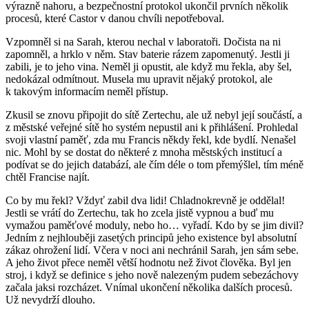
výrazně nahoru, a bezpečnostní protokol ukončil prvních několik
procesů, které Castor v danou chvíli nepotřeboval.
Vzpomněl si na Sarah, kterou nechal v laboratoři. Dočista na ni
zapomněl, a hrklo v něm. Stav baterie rázem zapomenutý. Jestli ji
zabili, je to jeho vina. Neměl ji opustit, ale když mu řekla, aby šel,
nedokázal odmítnout. Musela mu upravit nějaký protokol, ale
k takovým informacím neměl přístup.
Zkusil se znovu připojit do sítě Zertechu, ale už nebyl její součástí, a
z městské veřejné sítě ho systém nepustil ani k přihlášení. Prohledal
svoji vlastní paměť, zda mu Francis někdy řekl, kde bydlí. Nenašel
nic. Mohl by se dostat do některé z mnoha městských institucí a
podívat se do jejich databází, ale čím déle o tom přemýšlel, tím méně
chtěl Francise najít.
Co by mu řekl? Vždyť zabil dva lidi! Chladnokrevně je oddělal!
Jestli se vrátí do Zertechu, tak ho zcela jistě vypnou a buď mu
vymažou paměťové moduly, nebo ho… vyřadí. Kdo by se jim divil?
Jedním z nejhlouběji zasetých principů jeho existence byl absolutní
zákaz ohrožení lidí. Včera v noci ani nechránil Sarah, jen sám sebe.
A jeho život přece neměl větší hodnotu než život člověka. Byl jen
stroj, i když se definice s jeho nově nalezeným pudem sebezáchovy
začala jaksi rozcházet. Vnímal ukončení několika dalších procesů.
Už nevydrží dlouho.