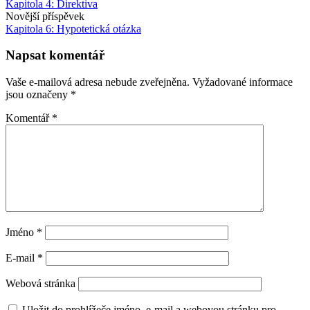
Kapitola 4: Direktiva
Novější příspěvek
Kapitola 6: Hypotetická otázka
Napsat komentář
Vaše e-mailová adresa nebude zveřejněna.
Vyžadované informace
jsou označeny
*
Komentář
*
Jméno
*
E-mail
*
Webová stránka
Uložit do prohlížeče jméno, e-mail a webovou stránku pro