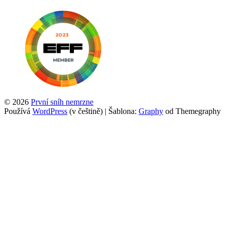
© 2026
První sníh nemrzne
Používá
WordPress
(v češtině)
|
Šablona:
Graphy
od Themegraphy