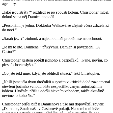
agentury.
„Jaké jsou ztráty?“ rozhlédl se po spoušti kolem. Christopher mlčel,
dokud se na něj Damien neotočil.
„Personální je jedna. Doktorka Wellsová se zřejmě včera zdržela až
do noci.“
„Sarah je…?“ ztuhnul, a najednou měl problém se nadechnout.
„Je mi to líto, Damiene,“ přikývnul. Damien si povzdechl. „A
Castor?“
Christopher gestem pobídl jednoho z bezpečáků. „Pane, nevím, co
přesně chcete slyšet.“
„Co jste řekl mně, když jste obhlédl situaci,“ řekl Christopher.
„Našli jsme těla dvou útočníků a systém v kritické době zaznamenal
otevření bočního vchodu blíže nespecifikovaným autorizačním
kódem. Útočníci přišli i odešli hlavním vchodem, takže aktuálně
nevíme, o koho šlo.“
Christopher přišel blíž k Damienovi a tiše mu dopověděl zbytek:
„Damiene, Sarah našli v Castorově pokoji. Na zemi u ní ležel