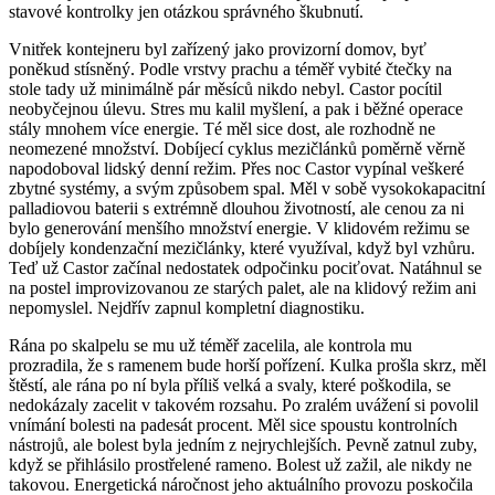
stavové kontrolky jen otázkou správného škubnutí.
Vnitřek kontejneru byl zařízený jako provizorní domov, byť
poněkud stísněný. Podle vrstvy prachu a téměř vybité čtečky na
stole tady už minimálně pár měsíců nikdo nebyl. Castor pocítil
neobyčejnou úlevu. Stres mu kalil myšlení, a pak i běžné operace
stály mnohem více energie. Té měl sice dost, ale rozhodně ne
neomezené množství. Dobíjecí cyklus mezičlánků poměrně věrně
napodoboval lidský denní režim. Přes noc Castor vypínal veškeré
zbytné systémy, a svým způsobem spal. Měl v sobě vysokokapacitní
palladiovou baterii s extrémně dlouhou životností, ale cenou za ni
bylo generování menšího množství energie. V klidovém režimu se
dobíjely kondenzační mezičlánky, které využíval, když byl vzhůru.
Teď už Castor začínal nedostatek odpočinku pociťovat. Natáhnul se
na postel improvizovanou ze starých palet, ale na klidový režim ani
nepomyslel. Nejdřív zapnul kompletní diagnostiku.
Rána po skalpelu se mu už téměř zacelila, ale kontrola mu
prozradila, že s ramenem bude horší pořízení. Kulka prošla skrz, měl
štěstí, ale rána po ní byla příliš velká a svaly, které poškodila, se
nedokázaly zacelit v takovém rozsahu. Po zralém uvážení si povolil
vnímání bolesti na padesát procent. Měl sice spoustu kontrolních
nástrojů, ale bolest byla jedním z nejrychlejších. Pevně zatnul zuby,
když se přihlásilo prostřelené rameno. Bolest už zažil, ale nikdy ne
takovou. Energetická náročnost jeho aktuálního provozu poskočila