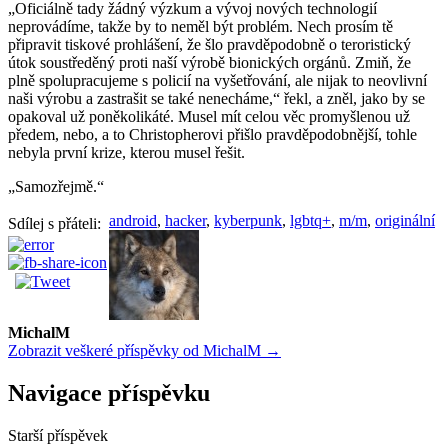
„Oficiálně tady žádný výzkum a vývoj nových technologií
neprovádíme, takže by to neměl být problém. Nech prosím tě
připravit tiskové prohlášení, že šlo pravděpodobně o teroristický
útok soustředěný proti naší výrobě bionických orgánů. Zmiň, že
plně spolupracujeme s policií na vyšetřování, ale nijak to neovlivní
naši výrobu a zastrašit se také nenecháme,“ řekl, a zněl, jako by se
opakoval už poněkolikáté. Musel mít celou věc promyšlenou už
předem, nebo, a to Christopherovi přišlo pravděpodobnější, tohle
nebyla první krize, kterou musel řešit.
„Samozřejmě.“
android
,
hacker
,
kyberpunk
,
lgbtq+
,
m/m
,
originální
Sdílej s přáteli:
MichalM
Zobrazit veškeré příspěvky od MichalM →
Navigace příspěvku
Starší příspěvek