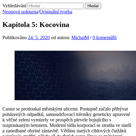
Vyhledávání
Neonová nokturna
/
Originální tvorba
Kapitola 5: Kocovina
Publikováno
24. 5. 2020
od autora:
MichalM
/
0 komentářů
Castor se protloukal městskými ulicemi. Postupně začalo přibývat
poházených odpadků, samoudržovací trávníky geneticky upravené
k věčné zeleni vymizely ve prospěch plevele bojujícího s
rozpraskaným betonem. Moderní sídla korporací se ztratila ve starší
a zanedbané obytné zástavbě. Většinu starých cihlových činžáků