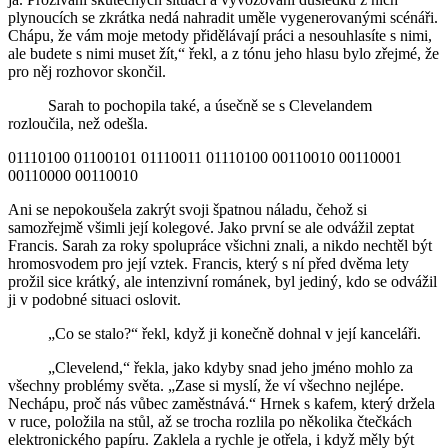
plynoucích se zkrátka nedá nahradit uměle vygenerovanými scénáři.
Chápu, že vám moje metody přidělávají práci a nesouhlasíte s nimi,
ale budete s nimi muset žít,“ řekl, a z tónu jeho hlasu bylo zřejmé, že
pro něj rozhovor skončil.
Sarah to pochopila také, a úsečně se s Clevelandem
rozloučila, než odešla.
01110100 01100101 01110011 01110100 00110010 00110001
00110000 00110010
Ani se nepokoušela zakrýt svoji špatnou náladu, čehož si
samozřejmě všimli její kolegové. Jako první se ale odvážil zeptat
Francis. Sarah za roky spolupráce všichni znali, a nikdo nechtěl být
hromosvodem pro její vztek. Francis, který s ní před dvěma lety
prožil sice krátký, ale intenzivní románek, byl jediný, kdo se odvážil
ji v podobné situaci oslovit.
„Co se stalo?“ řekl, když ji konečně dohnal v její kanceláři.
„Clevelend,“ řekla, jako kdyby snad jeho jméno mohlo za
všechny problémy světa. „Zase si myslí, že ví všechno nejlépe.
Nechápu, proč nás vůbec zaměstnává.“ Hrnek s kafem, který držela
v ruce, položila na stůl, až se trocha rozlila po několika čtečkách
elektronického papíru. Zaklela a rychle je otřela, i když měly být