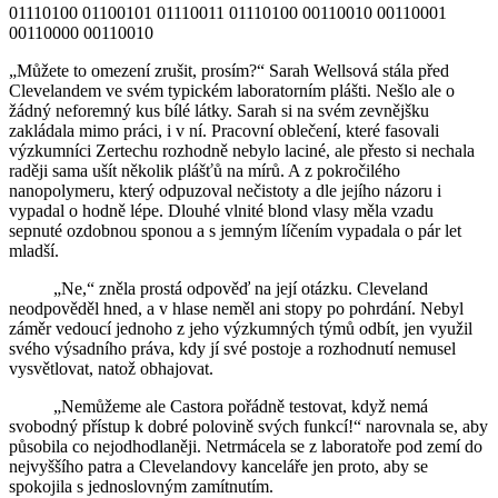
01110100 01100101 01110011 01110100 00110010 00110001
00110000 00110010
„Můžete to omezení zrušit, prosím?“ Sarah Wellsová stála před
Clevelandem ve svém typickém laboratorním plášti. Nešlo ale o
žádný neforemný kus bílé látky. Sarah si na svém zevnějšku
zakládala mimo práci, i v ní. Pracovní oblečení, které fasovali
výzkumníci Zertechu rozhodně nebylo laciné, ale přesto si nechala
raději sama ušít několik plášťů na mírů. A z pokročilého
nanopolymeru, který odpuzoval nečistoty a dle jejího názoru i
vypadal o hodně lépe. Dlouhé vlnité blond vlasy měla vzadu
sepnuté ozdobnou sponou a s jemným líčením vypadala o pár let
mladší.
„Ne,“ zněla prostá odpověď na její otázku. Cleveland
neodpověděl hned, a v hlase neměl ani stopy po pohrdání. Nebyl
záměr vedoucí jednoho z jeho výzkumných týmů odbít, jen využil
svého výsadního práva, kdy jí své postoje a rozhodnutí nemusel
vysvětlovat, natož obhajovat.
„Nemůžeme ale Castora pořádně testovat, když nemá
svobodný přístup k dobré polovině svých funkcí!“ narovnala se, aby
působila co nejodhodlaněji. Netrmácela se z laboratoře pod zemí do
nejvyššího patra a Clevelandovy kanceláře jen proto, aby se
spokojila s jednoslovným zamítnutím.