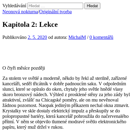
Vyhledávání
Neonová nokturna
/
Originální tvorba
Kapitola 2: Lekce
Publikováno
2. 5. 2020
od autora:
MichalM
/
0 komentářů
O čtyři měsíce později
Za stolem ve světlé a moderně, někdo by řekl až sterilně, zařízené
kanceláři, seděl třicátník v dobře padnoucím saku. V odpoledním
slunci, které se opíralo do oken, chytaly jeho světle hnědé vlasy
skoro bronzový nádech. Výhled z prosklené stěny za jeho zády byl
atraktivní, zvlášť na Chicagské poměry, ale on mu nevěnoval
žádnou pozornost. Naopak jediným příkazem nechal okna ztmavit.
Krystalky ve skle dostaly elektrický impulz a přeskupily se do
polopropustné bariéry, která kancelář pohroužila do načervenalého
přítmí. V něm se objevilo tlumené modravé světlo elektronického
papíru, který muž držel v rukou.