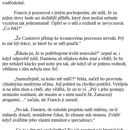
voděodolné.
Francis ji pozoroval s jistým pochopením, ale tušil, že za
jejími slovy bude asi složitější příběh, který dost možná nebude
vyznívat tak jednostranně. Opřel se o stůl a rozhodl se nevycouvat.
„Co řekl?“
„Že Castorovi přístup ke kvantovému procesoru nevrátí. Prý
to má být lekce, ze které by se měl poučit.“
„Říkala jsi, že to potřebujeme kvůli testování?“ zeptal se, i
když odpověď tušil. Damiena už nějakou dobu znal a věděl, že by
jim neházel klacky pod nohy jen tak, ale když už se jednou rozhodl,
většinou s ním nebyla moc řeč.
„Samozřejmě, za koho mě máš?!“ řekla, načež ho provrtala
chladnýma modrýma očima. Její pohled na chvilku podržel. Vybíjela
si na něm zlost a chtěl, aby věděla, že on to ví. „Prý s jeho postupy
nemusím souhlasit, ale musím se s nimi naučit žít. Zatracený
arogantní…“ začala, ale Francis ji zarazil.
„No tak. Damien, do tohohle projektu nalil milióny, ne-li
miliardy dolarů, nemůžeme čekat, že zůstane stát stranou. Zvlášť
když uvážíme jeho vlastní minulost a specializaci.“
„Co ta s tím má společného? No tak vyvinul pár bionických