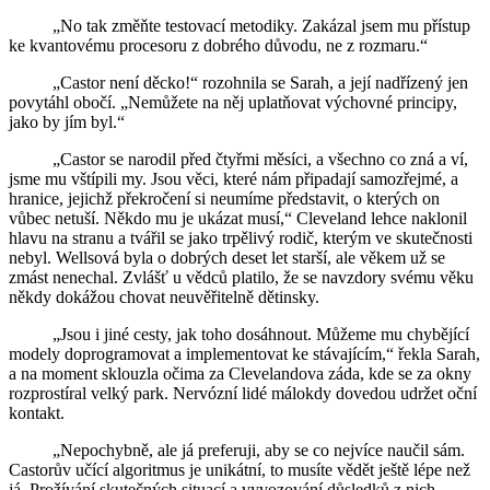
„No tak změňte testovací metodiky. Zakázal jsem mu přístup
ke kvantovému procesoru z dobrého důvodu, ne z rozmaru.“
„Castor není děcko!“ rozohnila se Sarah, a její nadřízený jen
povytáhl obočí. „Nemůžete na něj uplatňovat výchovné principy,
jako by jím byl.“
„Castor se narodil před čtyřmi měsíci, a všechno co zná a ví,
jsme mu vštípili my. Jsou věci, které nám připadají samozřejmé, a
hranice, jejichž překročení si neumíme představit, o kterých on
vůbec netuší. Někdo mu je ukázat musí,“ Cleveland lehce naklonil
hlavu na stranu a tvářil se jako trpělivý rodič, kterým ve skutečnosti
nebyl. Wellsová byla o dobrých deset let starší, ale věkem už se
zmást nenechal. Zvlášť u vědců platilo, že se navzdory svému věku
někdy dokážou chovat neuvěřitelně dětinsky.
„Jsou i jiné cesty, jak toho dosáhnout. Můžeme mu chybějící
modely doprogramovat a implementovat ke stávajícím,“ řekla Sarah,
a na moment sklouzla očima za Clevelandova záda, kde se za okny
rozprostíral velký park. Nervózní lidé málokdy dovedou udržet oční
kontakt.
„Nepochybně, ale já preferuji, aby se co nejvíce naučil sám.
Castorův učící algoritmus je unikátní, to musíte vědět ještě lépe než
já. Prožívání skutečných situací a vyvozování důsledků z nich