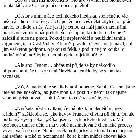
implantátů, ale Castor je něco docela jiného!“
„Castor s nimi má, z technického hlediska, společného víc,
než má s lidmi. Podívej, já chápu, že nechceš dělat zbytečnou práci
navíc, to nikdo z nás. Ale jestli je cenou za naši jinak maximální
pracovní svobodu pár podobných ústupků, tak to beru. Ty ne?“
založil si ruce na prsou. Pokud ji nepřesvědčí a neuklidní tenhle
argument, tak už asi žádný. Ale měl pravdu. Cleveland je najal, dal
jim veškerou podporu, o jakou si řekli, a pod ruce jim koukal o
hodně méně, než bylo u podobných projektů běžné.
„Ale ano. Jenom… občas mi přijde že by neškodilo
připomenout, že Castor není člověk, a nemělo by se s ním tak
zacházet.“
„Víš, že na tomhle se nikdy neshodneme, Sarah. Castora jsme
udělali tak lidského, jak jsme mohli, a pokud k němu tak nejsme
schopni přistupovat… tak k čemu to celé vlastně bylo?“
„Neříkals před chvilkou, že má blíž k implantátům, než
k lidem?“ zašklebila se, jako kdyby Francise chytila při činu. On ale
podobný vývoj čekal. „Říkal jsem z technického hlediska. Má
osobnost, umí se učit, a má v sobě nasimulované chemické procesy
vyvolávající emoce. Není člověk biologicky, ale to nakonec nejsou
ani zvířata, a také to neznamená, že se k nim můžeš chovat jako