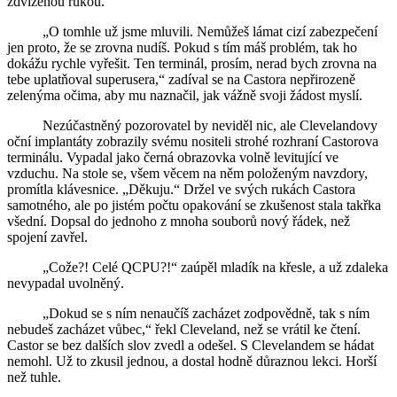
zdviženou rukou.
„O tomhle už jsme mluvili. Nemůžeš lámat cizí zabezpečení
jen proto, že se zrovna nudíš. Pokud s tím máš problém, tak ho
dokážu rychle vyřešit. Ten terminál, prosím, nerad bych zrovna na
tebe uplatňoval superusera,“ zadíval se na Castora nepřirozeně
zelenýma očima, aby mu naznačil, jak vážně svoji žádost myslí.
Nezúčastněný pozorovatel by neviděl nic, ale Clevelandovy
oční implantáty zobrazily svému nositeli strohé rozhraní Castorova
terminálu. Vypadal jako černá obrazovka volně levitující ve
vzduchu. Na stole se, všem věcem na něm položeným navzdory,
promítla klávesnice. „Děkuju.“ Držel ve svých rukách Castora
samotného, ale po jistém počtu opakování se zkušenost stala takřka
všední. Dopsal do jednoho z mnoha souborů nový řádek, než
spojení zavřel.
„Cože?! Celé QCPU?!“ zaúpěl mladík na křesle, a už zdaleka
nevypadal uvolněný.
„Dokud se s ním nenaučíš zacházet zodpovědně, tak s ním
nebudeš zacházet vůbec,“ řekl Cleveland, než se vrátil ke čtení.
Castor se bez dalších slov zvedl a odešel. S Clevelandem se hádat
nemohl. Už to zkusil jednou, a dostal hodně důraznou lekci. Horší
než tuhle.