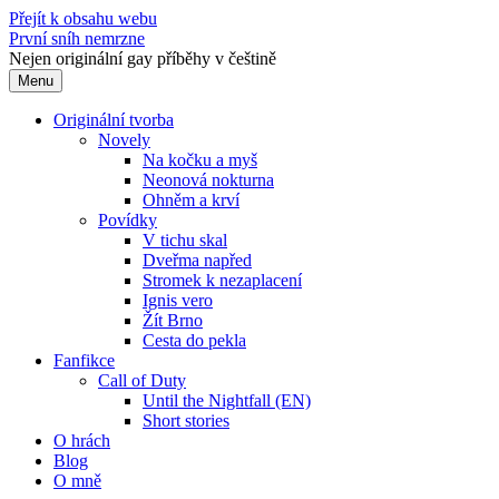
Přejít k obsahu webu
První sníh nemrzne
Nejen originální gay příběhy v češtině
Menu
Originální tvorba
Novely
Na kočku a myš
Neonová nokturna
Ohněm a krví
Povídky
V tichu skal
Dveřma napřed
Stromek k nezaplacení
Ignis vero
Žít Brno
Cesta do pekla
Fanfikce
Call of Duty
Until the Nightfall (EN)
Short stories
O hrách
Blog
O mně