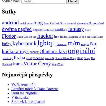
Vyhledávání
Štítky
android
blog
Call of Duty
Doporučení
anděl
bdsm
Brno
destiny2
dominion
fantasy
dveřma napřed
fanfikce
English
fanfiction
filmy
hacker
Fjodor
hry
Ghost
Ghost/Soap
Hudba
Inspirace
John Soap MacTavish
lgbtq+
m/m
kyberpunk
Na
knihy
magie
literatura
originální
kočku a myš
Ohněm a krví
názory
Praha
recenze
slash
povídky
psaní
serovolk
Simon Ghost Riley
Soap
The
Viktor Černý
trans
Untamed
WangXian
Nejnovější příspěvky
Vstříc temnotě 1
Literární trdelník Dana Browna
Until the Nightfall
V tichu skal
Stromek k nezaplacení