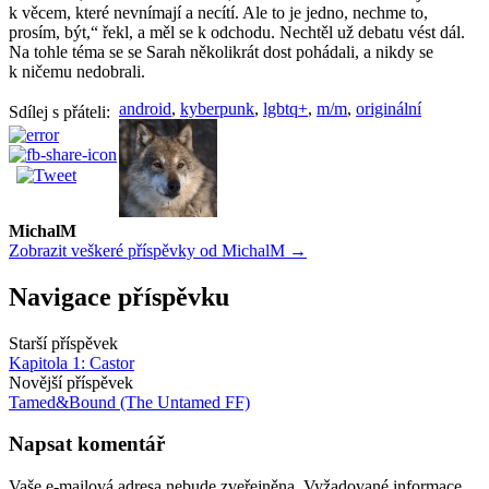
k věcem, které nevnímají a necítí. Ale to je jedno, nechme to,
prosím, být,“ řekl, a měl se k odchodu. Nechtěl už debatu vést dál.
Na tohle téma se se Sarah několikrát dost pohádali, a nikdy se
k ničemu nedobrali.
android
,
kyberpunk
,
lgbtq+
,
m/m
,
originální
Sdílej s přáteli:
MichalM
Zobrazit veškeré příspěvky od MichalM →
Navigace příspěvku
Starší příspěvek
Kapitola 1: Castor
Novější příspěvek
Tamed&Bound (The Untamed FF)
Napsat komentář
Vaše e-mailová adresa nebude zveřejněna.
Vyžadované informace