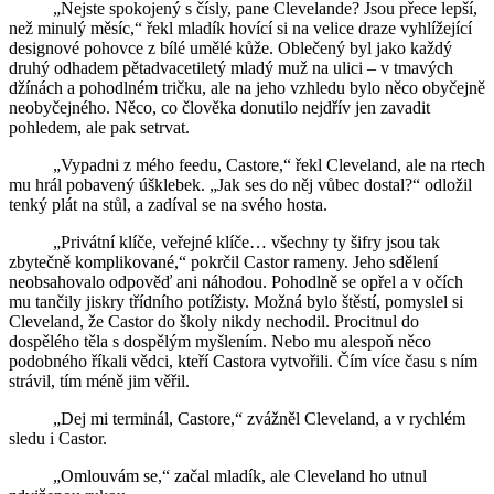
„Nejste spokojený s čísly, pane Clevelande? Jsou přece lepší,
než minulý měsíc,“ řekl mladík hovící si na velice draze vyhlížející
designové pohovce z bílé umělé kůže. Oblečený byl jako každý
druhý odhadem pětadvacetiletý mladý muž na ulici – v tmavých
džínách a pohodlném tričku, ale na jeho vzhledu bylo něco obyčejně
neobyčejného. Něco, co člověka donutilo nejdřív jen zavadit
pohledem, ale pak setrvat.
„Vypadni z mého feedu, Castore,“ řekl Cleveland, ale na rtech
mu hrál pobavený úšklebek. „Jak ses do něj vůbec dostal?“ odložil
tenký plát na stůl, a zadíval se na svého hosta.
„Privátní klíče, veřejné klíče… všechny ty šifry jsou tak
zbytečně komplikované,“ pokrčil Castor rameny. Jeho sdělení
neobsahovalo odpověď ani náhodou. Pohodlně se opřel a v očích
mu tančily jiskry třídního potížisty. Možná bylo štěstí, pomyslel si
Cleveland, že Castor do školy nikdy nechodil. Procitnul do
dospělého těla s dospělým myšlením. Nebo mu alespoň něco
podobného říkali vědci, kteří Castora vytvořili. Čím více času s ním
strávil, tím méně jim věřil.
„Dej mi terminál, Castore,“ zvážněl Cleveland, a v rychlém
sledu i Castor.
„Omlouvám se,“ začal mladík, ale Cleveland ho utnul