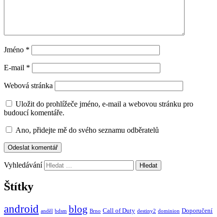
Jméno
*
E-mail
*
Webová stránka
Uložit do prohlížeče jméno, e-mail a webovou stránku pro
budoucí komentáře.
Ano, přidejte mě do svého seznamu odběratelů
Vyhledávání
Štítky
android
blog
Call of Duty
Doporučení
anděl
bdsm
Brno
destiny2
dominion