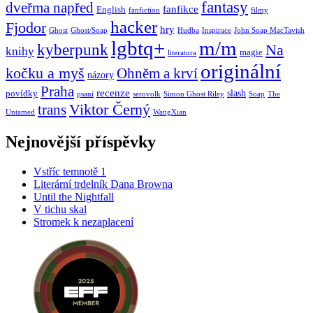
fantasy
dveřma napřed
fanfikce
English
fanfiction
filmy
hacker
Fjodor
hry
Ghost
Ghost/Soap
Hudba
Inspirace
John Soap MacTavish
lgbtq+
m/m
kyberpunk
Na
knihy
magie
literatura
originální
kočku a myš
Ohněm a krví
názory
Praha
recenze
slash
povídky
psaní
serovolk
Simon Ghost Riley
Soap
The
Viktor Černý
trans
Untamed
WangXian
Nejnovější příspěvky
Vstříc temnotě 1
Literární trdelník Dana Browna
Until the Nightfall
V tichu skal
Stromek k nezaplacení