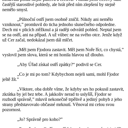
častější starostlivé pohledy, ale hrát před ním zlepšení by stejně
nemělo smysl.
„Půlnoční ostří jsem osobně zničil. Nikdy ani nemělo
vzniknout,” promluvil do ticha jednoho slunečného odpoledne.
Dech mi v plicích ztěžknul a já raději odvrátil pohled. Neptal jsem
se na ostří, ani na případ. A už vůbec ne na svého otce. Jenže když
už Cer začal, nedokázal jsem dál mlčet.
„Měl jsem Fjodora zastavit. Měl jsem Noře říct, co chystá,”
vyslovil jsem slova, která se mi honila hlavou už dlouho.
„Aby Úřad získal ostří zpátky?“ podivil se Cer.
„Co je mi po tom? Kdybychom nejeli sami, mohl Fjodor
ještě žít.”
„Viktore, oba dobře víme, že kdyby ses ho pokusil zastavit,
zkrátka by jel bez tebe. A jakkoliv nerad to uslyšíš, Fjodor se
rozhodl správně,” mluvil nekonečně trpělivě a jediný pohyb z jeho
strany představovalo občasné mrknutí. Věnoval mi celou svou
pozornost.
„Jo? Správně pro koho?”