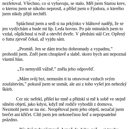
nezfetoval. Všechno, co si vybavuju, se stalo. Měl jsem Starou krev,
o kterou jsem se nikoho neprosil, a přišel jsem o Fjodora, o kterého
jsem nikdy přijít nechtěl.
Spláchnul jsem a sedl si na prkýnko v bláhové naději, že se
jen vydýchám a bude mi líp. Leda hovno. Po pár minutách jsem to
vzdal, ošplíchnul si tvář a otevřel dveře. V předsíni stál Cer. Opřený
o futra zjevně čekal, až vyjdu sám.
„Promiň. Jen se dám trochu dohromady a vypadnu,”
prohodil jsem. Zněl jsem chraplavě a slabě, skoro bych ani nepoznal
vlastní hlas.
„To nemyslíš vážně,” zněla jeho odpověď.
„Mám svůj byt, nemusím ti tu otravovat vzduch svým
zoufalstvím,” pokusil jsem se usmát, ale asi z toho vyšel jen nehezký
škleb.
Cer nic neřekl, přišel ke mně a přitiskl si mě k sobě ve stejně
silném objetí, jako kdysi, když mě rodiče vyhodili z domova.
Nezmohl jsem se na nic. Neopětoval jsem jeho objetí, nezačal jsem
brečet ani křičet. Cítil jsem jen nekonečnou šeď a nepopsatelné
prázdno.