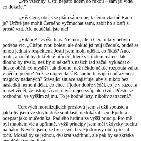
„Pro všechny. Ostří nepatří lidem do rukou – sám jsi viděl,
co dokáže.”
„Víš Cere, občas se ptám sám sebe, k čemu vlastně Rada
je? Určitě jste mohli Černého vyčmuchat sami, zabít ho a ostří si
prostě vzít. Ale neudělali jste nic!”
„Viktore!” zvýšil hlas. Ne moc, ale u Cera nikdy nebylo
potřeba víc. „Chápu tvou bolest, ale dokud jsi můj učedník, budeš se
mnou jednat s respektem. Jestli jsem mohl udělat, co říkáš? Ano,
mohl, a zničil bych křehké příměří, které s Úřadem máme. Jak
dlouho by trvalo, než by si někteří z našich řad začali vykládat o
lidské oběti, co myslíš? Jak dlouho, než někdo někde rozpoutá válku
v něčím jménu? Než se objeví další Rasputin hlásající nadřazenost
magicky nadaných? Stávající situace zajišťuje, aby si nikdo bez
následků nemohl dělat, co chce. Fjodor dobře věděl, co je v sázce, a
musel vědět, že riskuje život, navíc nejen svůj, ale i tvůj. Přesto se
rozhodnul ve vyšším zájmu. To je hodné úcty, nikoliv zatracení.”
Cerových moralizujících proslovů jsem si užil spoustu a
jakkoliv jsem ve skrytu duše souhlasil, nedokázal jsem Fjodora
odepsat jako mučedníka. Padlého hrdinu za vyšší princip. Pro mě
byl mnohem víc a upřímně, vyšší principy jsem měl vždycky trochu
na háku. Nevěřil jsem, že by se svět bez Fjodorovy oběti přestal
točit. Možná by se jednou, dvakrát zadrhnul, ale pak by se zkrátka
uspořádal trochu jinak.