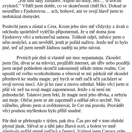
„Pár dnů tady zůstaneš. Aspoň do doby, než… si trochu
zvykneš.” Věděl jsem dobře, co ve skutečnosti chtěl říct. Dokud se
nesmířím s Fjodorovou… ach, bohové, ani ve svojí hlavě jsem to
nedokázal domyslet.
Poslechl jsem a zůstal u Cera. Krom jeho slov mě vždycky z úvah o
odchodu spolehlivě vyléčilo připomenutí, že u mě doma jsou
Fjodorovy věci a nekonečná samota. Tolikrát odjel, měsíce jsem o
něm neslyšel, a ani nevěděl, jestli je pořád naživu. Jenže teď to bylo
jiné, teď už jsem neměl žádnou naději na jeho návrat.
Prvních pár dnů si vlastně ani moc nepamatuju. Zkoušel
jsem číst, dívat se na televizi, projíždět internet, ale dřív nebo později
jsem stejně pohledem skončil zakousnutý někde mimo realitu. Cer
upustil od svého workoholismu a věnoval se mi: párkrát mě zkoušel
přemluvit ke studiu magie, prý bych se měl začít učit zacházet se
svojí novou mocí. Ale já ho zase a znovu odmítal. Málo věcí jsem si
přál víc než na svoji magii zapomenout. Jenže s ní není nic
jednoduché. Talatovi jsem řekl, že magie není jeho děvka, a nebyla
ani moje. Občas jsem se ale zapomněl a udělal něco nechtě. Nic
vážného, přesto jsem si uvědomoval, že Cer má pravdu. Provádět
věci pouhou myšlenkou bylo příliš snadné.
Pár dnů se přehouplo v týden, pak dva. Čas pro mě v tom období
plynul jinak. Sléval se a táhl jako žhavá ocel, a bolest ve mně
zůstávala pořád stejně palčivá a čerstvá. Vnímal jsem Cerovy stále