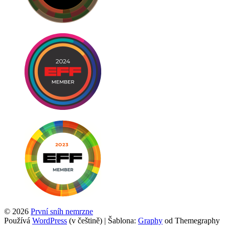
© 2026
První sníh nemrzne
Používá
WordPress
(v češtině)
|
Šablona:
Graphy
od Themegraphy