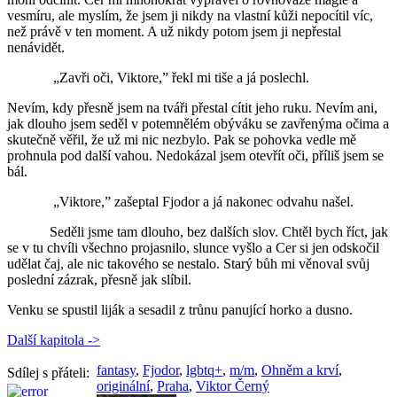
vesmíru, ale myslím, že jsem ji nikdy na vlastní kůži nepocítil víc,
než právě v ten moment. A už nikdy potom jsem ji nepřestal
nenávidět.
„Zavři oči, Viktore,” řekl mi tiše a já poslechl.
Nevím, kdy přesně jsem na tváři přestal cítit jeho ruku. Nevím ani,
jak dlouho jsem seděl v potemnělém obýváku se zavřenýma očima a
skutečně věřil, že už mi nic nezbylo. Pak se pohovka vedle mě
prohnula pod další vahou. Nedokázal jsem otevřít oči, příliš jsem se
bál.
„Viktore,” zašeptal Fjodor a já nakonec odvahu našel.
Seděli jsme tam dlouho, bez dalších slov. Chtěl bych říct, jak
se v tu chvíli všechno projasnilo, slunce vyšlo a Cer si jen odskočil
udělat čaj, ale nic takového se nestalo. Starý bůh mi věnoval svůj
poslední zázrak, přesně jak slíbil.
Venku se spustil liják a sesadil z trůnu panující horko a dusno.
Další kapitola ->
fantasy
,
Fjodor
,
lgbtq+
,
m/m
,
Ohněm a krví
,
Sdílej s přáteli:
originální
,
Praha
,
Viktor Černý