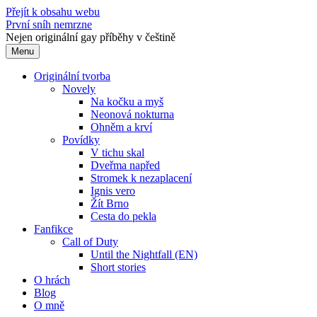
Přejít k obsahu webu
První sníh nemrzne
Nejen originální gay příběhy v češtině
Menu
Originální tvorba
Novely
Na kočku a myš
Neonová nokturna
Ohněm a krví
Povídky
V tichu skal
Dveřma napřed
Stromek k nezaplacení
Ignis vero
Žít Brno
Cesta do pekla
Fanfikce
Call of Duty
Until the Nightfall (EN)
Short stories
O hrách
Blog
O mně