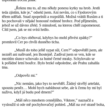
„Řeknu mu to, až mu někdy ponesu kytky na hrob. Jestli
teda zjistím, kde je,” odsekl jsem. Ani nevím, co s Fjodorovým
tělem udělali. Snad zpopelnili a rozprášili. Možná vrátili Rusům a ti
ho pochovali v nějaké honosné rodinné hrobce. Pod příjmením,
jehož se už dávno zřekl. S minulostí, na kterou chtěl zapomenout.
Cítil jsem, jak se mi svírá hrdlo.
„Co bys obětoval, kdybys ho mohl přivést zpátky?”
promluvil Cer po chvíli dusného ticha.
„Musíš do toho ještě sypat sůl, Cere?” odpověděl jsem, ale
nezněl ani naštvaně, jen lhostejně. Zadíval jsem se ven, kde se
mezitím slunce schovalo za hutné černé mraky. Schylovalo se
k pořádné letní bouřce. Bylo brzké odpoledne, ale Prahu zahalila
tma.
„Odpověz mi.”
„Nic nemám, jako bys to nevěděl. Žádný skvělý artefakt,
spoustu peněz… Mohl bych nabídnout sebe, ale k čemu by mi byl
naživu, když já budu pod drnem?”
„Máš něco mnohem cennějšího, Viktore,” naznačil a
vysloužil si ode mě pochybovačný pohled. „Máš na své straně boha,