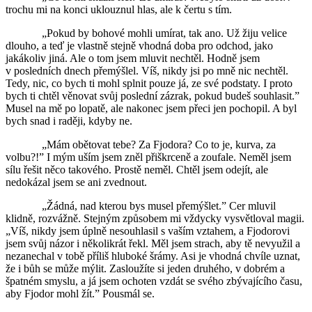
trochu mi na konci uklouznul hlas, ale k čertu s tím.
„Pokud by bohové mohli umírat, tak ano. Už žiju velice
dlouho, a teď je vlastně stejně vhodná doba pro odchod, jako
jakákoliv jiná. Ale o tom jsem mluvit nechtěl. Hodně jsem
v posledních dnech přemýšlel. Víš, nikdy jsi po mně nic nechtěl.
Tedy, nic, co bych ti mohl splnit pouze já, ze své podstaty. I proto
bych ti chtěl věnovat svůj poslední zázrak, pokud budeš souhlasit.”
Musel na mě po lopatě, ale nakonec jsem přeci jen pochopil. A byl
bych snad i raději, kdyby ne.
„Mám obětovat tebe? Za Fjodora? Co to je, kurva, za
volbu?!” I mým uším jsem zněl přiškrceně a zoufale. Neměl jsem
sílu řešit něco takového. Prostě neměl. Chtěl jsem odejít, ale
nedokázal jsem se ani zvednout.
„Žádná, nad kterou bys musel přemýšlet.” Cer mluvil
klidně, rozvážně. Stejným způsobem mi vždycky vysvětloval magii.
„Víš, nikdy jsem úplně nesouhlasil s vaším vztahem, a Fjodorovi
jsem svůj názor i několikrát řekl. Měl jsem strach, aby tě nevyužil a
nezanechal v tobě příliš hluboké šrámy. Asi je vhodná chvíle uznat,
že i bůh se může mýlit. Zasloužíte si jeden druhého, v dobrém a
špatném smyslu, a já jsem ochoten vzdát se svého zbývajícího času,
aby Fjodor mohl žít.” Pousmál se.