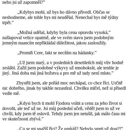
nebo jsi už zapomněl?”
„Kdybys mohl, už bys ho dávno přivedl. Občas se
neshodneme, ale tohle bys mi neudělal. Nenechal bys mě týdny
trpět.”
„Možná udělal, kdyby byla cena opravdu vysoká,”
našlapoval velice opatrně, ale ve svém stavu jsem podobným
jemným nuancím nepřikládal důležitost, jakou zasloužily.
„Promiň Cere, fakt se necítím na hádanky.”
„Už jsem starý, a v posledních desetiletích můj vliv hodně
zeslábl. Zažil jsem podobné výkyvy už mnohokrát, ale tenhle je
jiný. Jiná doba má jiná božstva a pro mě už tady není místo.”
Zbystřil jsem, ale pořád moc nechápal, co chce říct. Určitě
nic dobrého, jinak by takhle nezastíral. Chvilku mlčel, než si přisedl
vedle mě.
„Kdysi bych ti mohl Fjodora vrátit a cenu za jeho život si
dovolit, ale teď už ne. Jsi můj poslední učeň, věděl jsem to už ve
chvíli, kdy jsem tě oslovil. Tehdy jsem jen netušil, jak málo času mi
ve skutečnosti zbývá.”
„Co se mi snažíš říct? Že umíráš? Nebylo smrti už dost?!”