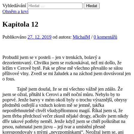
Vyhledávání
Ohněm a krví
Kapitola 12
Publikováno
27. 12. 2019
od autora:
MichalM
/
0 komentářů
Probudil jsem se v posteli – jen v trenkách, bolavý a
dezorientovaný. Chvilku jsem se rozkoukával, než mi došlo, že
ležím v Cerově bytě. Pak se přese mě všechno převalilo se silou
přílivové vlny. Zvedl se mi žaludek a na záchod jsem dovrávoral jen
o fous.
Tajně jsem doufal, že se mi všechno vážně jen zdálo. Že
jsem se ožral, přitáhl k Cerovi a měl noční můru. Nebylo by to
poprvé. Jenže barvy v mém okolí byly o trochu výraznější, obrysy
předmětů ostřejší a vzduch kolem mě se jemně, takřka
nepostřehnutelně chvěl všudypřítomnou magií. Říkal jsem si, že
jsem třeba předchozí večer zkusil nějaké drogy, ačkoliv jsem nikdy
dřív takové potřeby neměl. Jenže když jsem se chtěl poškrábat na
prsou, nahmatal jsem jizvu – její tvar a umístění přesně
korespondovaly s mými „nevzpomínkami“. Neožral jsem se, ani