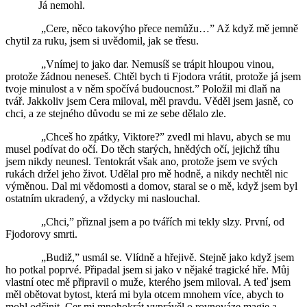
Já nemohl.
„Cere, něco takovýho přece nemůžu…” Až když mě jemně
chytil za ruku, jsem si uvědomil, jak se třesu.
„Vnímej to jako dar. Nemusíš se trápit hloupou vinou,
protože žádnou neneseš. Chtěl bych ti Fjodora vrátit, protože já jsem
tvoje minulost a v něm spočívá budoucnost.” Položil mi dlaň na
tvář. Jakkoliv jsem Cera miloval, měl pravdu. Věděl jsem jasně, co
chci, a ze stejného důvodu se mi ze sebe dělalo zle.
„Chceš ho zpátky, Viktore?” zvedl mi hlavu, abych se mu
musel podívat do očí. Do těch starých, hnědých očí, jejichž tíhu
jsem nikdy neunesl. Tentokrát však ano, protože jsem ve svých
rukách držel jeho život. Udělal pro mě hodně, a nikdy nechtěl nic
výměnou. Dal mi vědomosti a domov, staral se o mě, když jsem byl
ostatním ukradený, a vždycky mi naslouchal.
„Chci,” přiznal jsem a po tvářích mi tekly slzy. První, od
Fjodorovy smrti.
„Budiž,” usmál se. Vlídně a hřejivě. Stejně jako když jsem
ho potkal poprvé. Připadal jsem si jako v nějaké tragické hře. Můj
vlastní otec mě připravil o muže, kterého jsem miloval. A teď jsem
měl obětovat bytost, která mi byla otcem mnohem více, abych to
mohl odčinit. Cer mi mnohokrát vyprávěl o rovnováze magie a